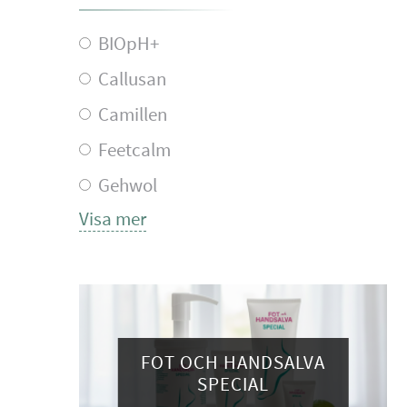
BIOpH+
Callusan
Camillen
Feetcalm
Gehwol
Visa mer
FOT OCH HANDSALVA
SPECIAL