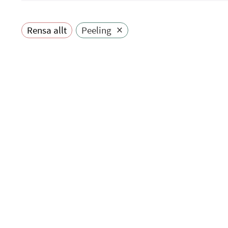
×
Rensa allt
Peeling