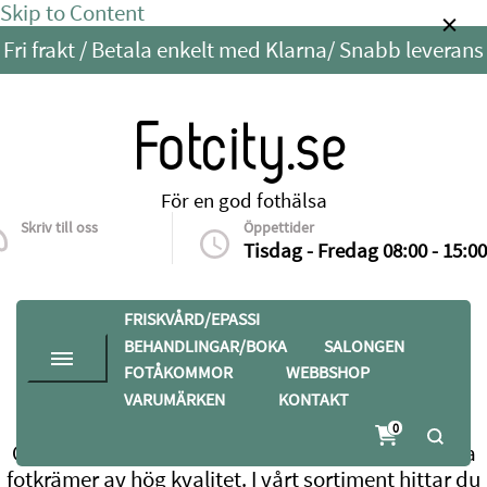
Skip to Content
Fri frakt / Betala enkelt med Klarna/ Snabb leverans
Fotcity.se
För en god fothälsa
Skriv till oss
Öppettider
info@fotcity.se
Tisdag - Fredag 08:00 - 15:00
FRISKVÅRD/EPASSI
BEHANDLINGAR/BOKA
SALONGEN
FOTÅKOMMOR
WEBBSHOP
VARUMÄRKEN
KONTAKT
Hem
Webbshop
Fotkräm
0
Ge dina fötter den omtanke de förtjänar med våra
fotkrämer av hög kvalitet. I vårt sortiment hittar du