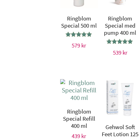
Ringblom
Ringblom
Special 500 ml
Special med
pump 400 ml
Betygsatt
579
kr
5.00
Betygsatt
539
kr
av 5
5.00
av 5
Ringblom
Special Refill
400 ml
Gehwol Soft
Feet Lotion 125
439
kr