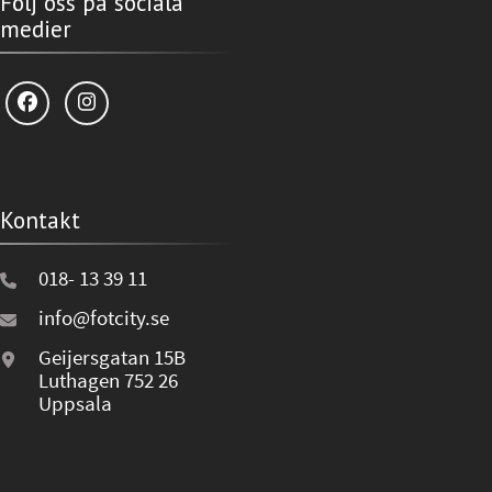
Följ oss på sociala
medier
Kontakt
018- 13 39 11
info@fotcity.se
Geijersgatan 15B
Luthagen 752 26
Uppsala