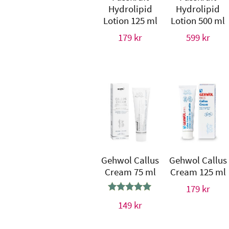
Hydrolipid
Hydrolipid
Lotion 125 ml
Lotion 500 ml
179
kr
599
kr
Gehwol Callus
Gehwol Callus
Cream 75 ml
Cream 125 ml
179
kr
Betygsatt
149
kr
5.00
av 5