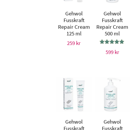
Gehwol
Gehwol
Fusskraft
Fusskraft
Repair Cream
Repair Cream
125 ml
500 ml
259
kr
Betygsatt
599
kr
5.00
av 5
Gehwol
Gehwol
Fusskraft
Fusskraft