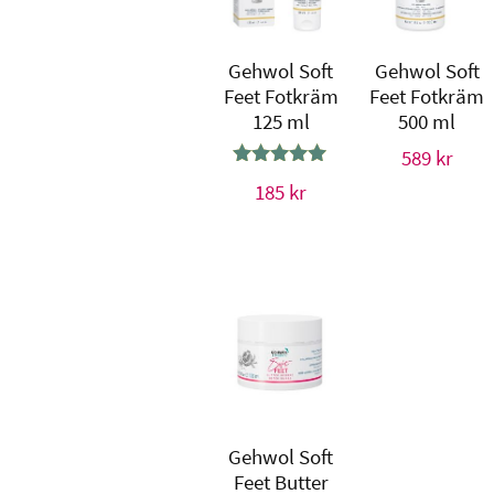
Gehwol Soft
Gehwol Soft
Feet Fotkräm
Feet Fotkräm
125 ml
500 ml
589
kr
Betygsatt
185
kr
5.00
av 5
Gehwol Soft
Feet Butter