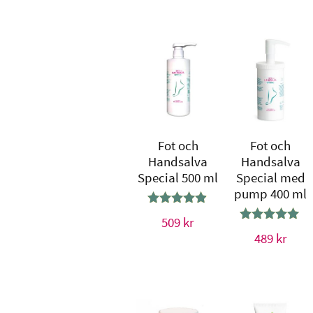
Fot och
Fot och
Handsalva
Handsalva
Special 500 ml
Special med
pump 400 ml
Betygsatt
509
kr
4.80
Betygsatt
489
kr
av 5
5.00
av 5