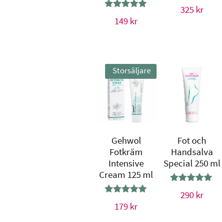
Betygsatt
325
kr
4.80
Betygsatt
149
kr
av 5
4.81
av 5
Storsäljare
Gehwol
Fot och
Fotkräm
Handsalva
Intensive
Special 250 ml
Cream 125 ml
Betygsatt
290
kr
4.89
Betygsatt
179
kr
av 5
4.93
av 5