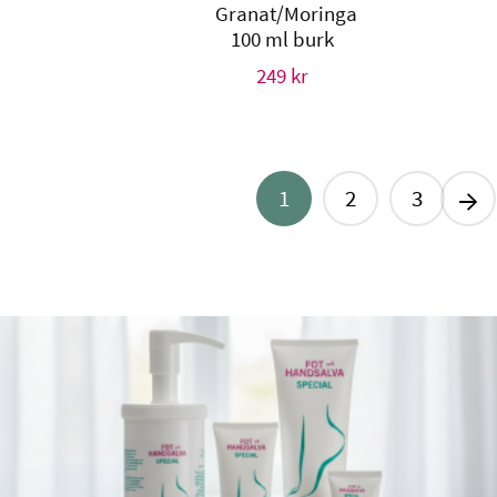
Granat/Moringa
100 ml burk
249
kr
→
1
2
3