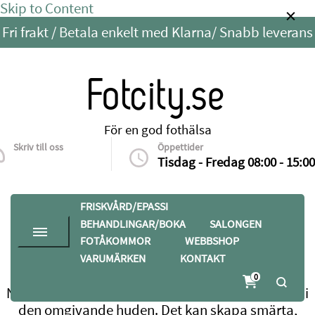
Skip to Content
Fri frakt / Betala enkelt med Klarna/ Snabb leverans
Fotcity.se
För en god fothälsa
Skriv till oss
Öppettider
info@fotcity.se
Tisdag - Fredag 08:00 - 15:00
FRISKVÅRD/EPASSI
BEHANDLINGAR/BOKA
SALONGEN
FOTÅKOMMOR
WEBBSHOP
VARUMÄRKEN
KONTAKT
Hem
Webbshop
Nageltrång
0
Nageltrång uppstår då kanten på nageln växer in i
den omgivande huden. Det kan skapa smärta,