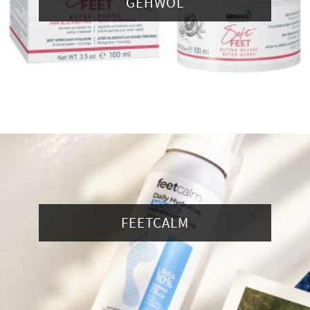
GEHWOL
FEETCALM