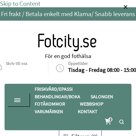
Skip to Content
Fri frakt / Betala enkelt med Klarna/ Snabb leverans
Fotcity.se
För en god fothälsa
Skriv till oss
Öppettider
info@fotcity.se
Tisdag - Fredag 08:00 - 15:00
FRISKVÅRD/EPASSI
BEHANDLINGAR/BOKA
SALONGEN
FOTÅKOMMOR
WEBBSHOP
VARUMÄRKEN
KONTAKT
Hem
Webbshop
Avlastningar
0