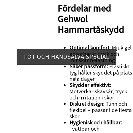
Fördelar med
Gehwol
Hammartåskydd
Optimal komfort:
Mjuk gel
absorberar tryck och
FOT OCH HANDSALVA SPECIAL
minskar belastning
Säker passform:
Elastiskt
tyg håller skyddet på plats
hela dagen
Skyddar effektivt:
Motverkar skavsår, tryck
och irritation i skor
Diskret design:
Tunn och
flexibel – passar i de flesta
skor
Hygienisk och hållbar:
Tvättbar och