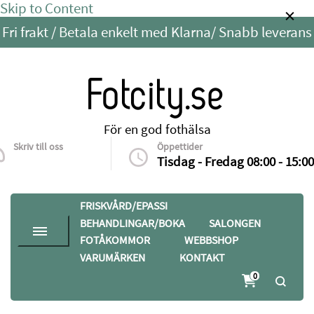
Skip to Content
Fri frakt / Betala enkelt med Klarna/ Snabb leverans
Fotcity.se
För en god fothälsa
Skriv till oss
Öppettider
info@fotcity.se
Tisdag - Fredag 08:00 - 15:00
FRISKVÅRD/EPASSI
BEHANDLINGAR/BOKA
SALONGEN
FOTÅKOMMOR
WEBBSHOP
VARUMÄRKEN
KONTAKT
0