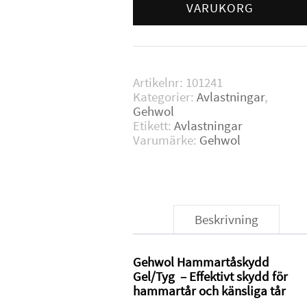
Large
VARUKORG
mängd
Artikelnr:
101241
Kategorier:
Avlastningar
,
Gehwol
Etikett:
Avlastningar
Varumärke:
Gehwol
Beskrivning
Gehwol Hammartåskydd
Gel/Tyg – Effektivt skydd för
hammartår och känsliga tår