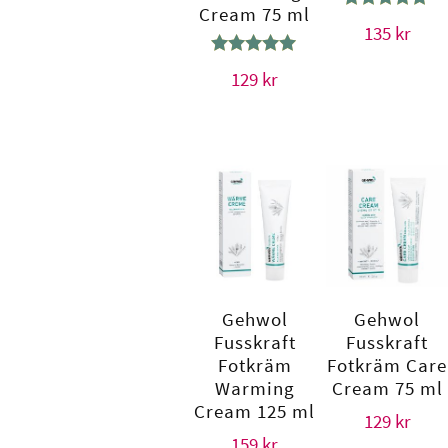
Cream 75 ml
Betygsatt
135
kr
4.64
av 5
Betygsatt
129
kr
5.00
av 5
Gehwol
Gehwol
Fusskraft
Fusskraft
Fotkräm
Fotkräm Care
Warming
Cream 75 ml
Cream 125 ml
129
kr
159
kr