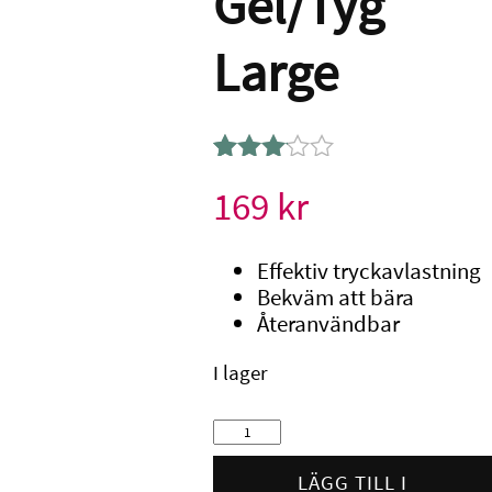
Gel/Tyg
Large
Betygsatt
1
169
kr
3.00
av 5
baserat
Effektiv tryckavlastning
på
Bekväm att bära
kundrecension
Återanvändbar
I lager
Gehwol
Hammartåskydd
Gel/Tyg
LÄGG TILL I