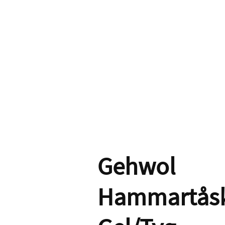
Gehwol
Hammartås