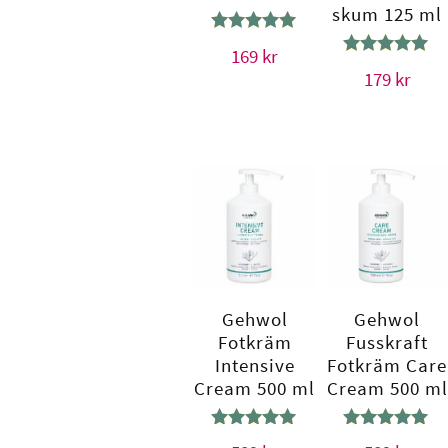
skum 125 ml
Betygsatt
169
kr
5.00
Betygsatt
179
kr
av 5
5.00
av 5
Gehwol
Gehwol
Fotkräm
Fusskraft
Intensive
Fotkräm Care
Cream 500 ml
Cream 500 ml
Betygsatt
Betygsatt