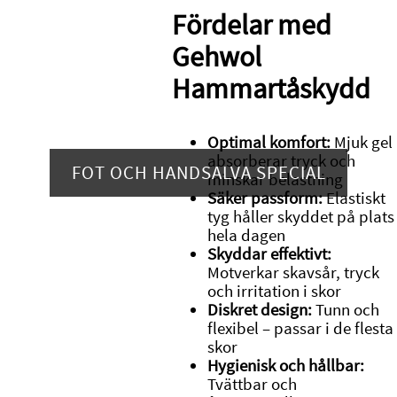
Fördelar med
Gehwol
Hammartåskydd
Optimal komfort:
Mjuk gel
absorberar tryck och
FOT OCH HANDSALVA SPECIAL
minskar belastning
Säker passform:
Elastiskt
tyg håller skyddet på plats
hela dagen
Skyddar effektivt:
Motverkar skavsår, tryck
och irritation i skor
Diskret design:
Tunn och
flexibel – passar i de flesta
skor
Hygienisk och hållbar:
Tvättbar och