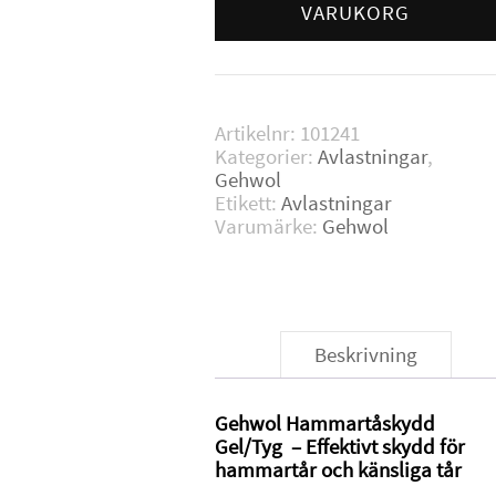
Large
VARUKORG
mängd
Artikelnr:
101241
Kategorier:
Avlastningar
,
Gehwol
Etikett:
Avlastningar
Varumärke:
Gehwol
Beskrivning
Gehwol Hammartåskydd
Gel/Tyg – Effektivt skydd för
hammartår och känsliga tår