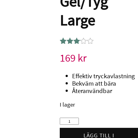
Gel/Tyg
Large
Betygsatt
1
169
kr
3.00
av 5
baserat
Effektiv tryckavlastning
på
Bekväm att bära
kundrecension
Återanvändbar
I lager
Gehwol
Hammartåskydd
Gel/Tyg
LÄGG TILL I