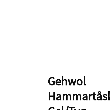
Gehwol
Hammartås