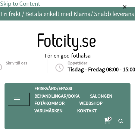
Skip to Content
Fri frakt / Betala enkelt med Klarna/ Snabb leverans
Fotcity.se
För en god fothälsa
Skriv till oss
Öppettider
info@fotcity.se
Tisdag - Fredag 08:00 - 15:00
FRISKVÅRD/EPASSI
BEHANDLINGAR/BOKA
SALONGEN
FOTÅKOMMOR
WEBBSHOP
VARUMÄRKEN
KONTAKT
0