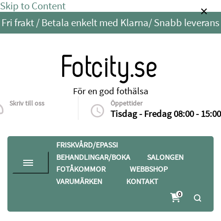
Skip to Content
Fri frakt / Betala enkelt med Klarna/ Snabb leverans
Fotcity.se
För en god fothälsa
Skriv till oss
Öppettider
info@fotcity.se
Tisdag - Fredag 08:00 - 15:00
FRISKVÅRD/EPASSI
BEHANDLINGAR/BOKA
SALONGEN
FOTÅKOMMOR
WEBBSHOP
VARUMÄRKEN
KONTAKT
0