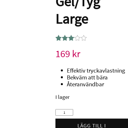
Gel/Tyg
Large
Betygsatt
1
169
kr
3.00
av 5
baserat
Effektiv tryckavlastning
på
Bekväm att bära
kundrecension
Återanvändbar
I lager
Gehwol
Hammartåskydd
Gel/Tyg
LÄGG TILL I