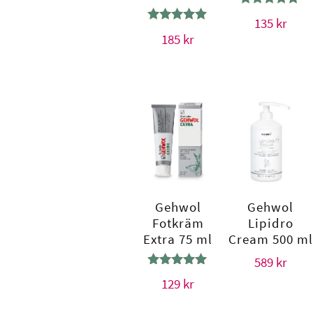
Betygsatt
135
kr
4.64
Betygsatt
185
kr
av 5
5.00
av 5
Gehwol
Gehwol
Fotkräm
Lipidro
Extra 75 ml
Cream 500 ml
589
kr
Betygsatt
129
kr
5.00
av 5