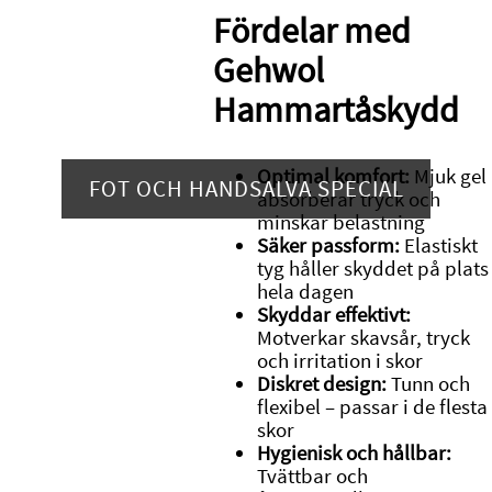
Fördelar med
Gehwol
Hammartåskydd
Optimal komfort:
Mjuk gel
FOT OCH HANDSALVA SPECIAL
absorberar tryck och
minskar belastning
Säker passform:
Elastiskt
tyg håller skyddet på plats
hela dagen
Skyddar effektivt:
Motverkar skavsår, tryck
och irritation i skor
Diskret design:
Tunn och
flexibel – passar i de flesta
skor
Hygienisk och hållbar:
Tvättbar och