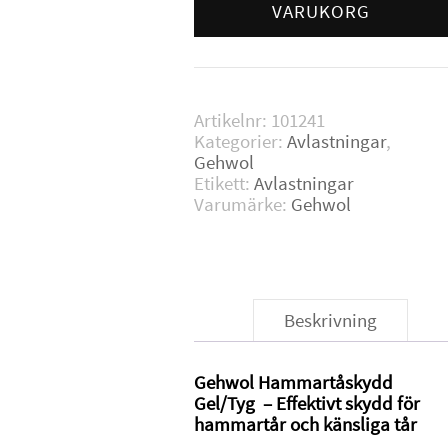
Large
VARUKORG
mängd
Artikelnr:
101241
Kategorier:
Avlastningar
,
Gehwol
Etikett:
Avlastningar
Varumärke:
Gehwol
Beskrivning
Gehwol Hammartåskydd
Gel/Tyg – Effektivt skydd för
hammartår och känsliga tår