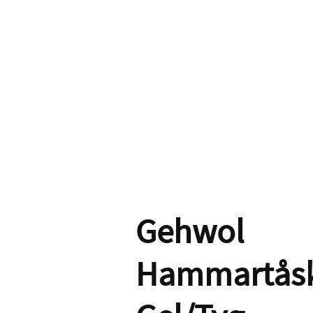
Gehwol
Hammartås