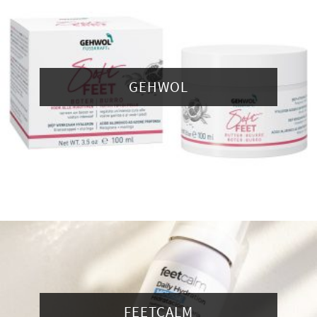
GEHWOL
FEETCALM