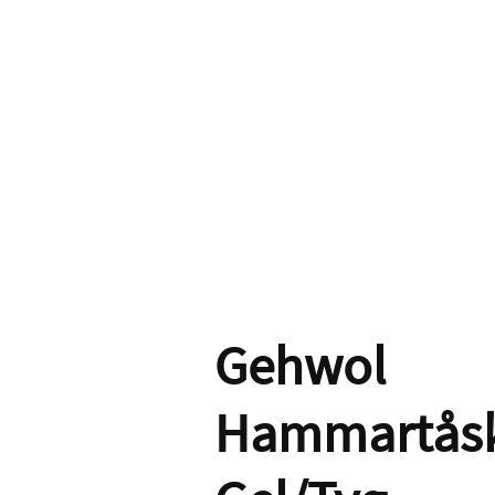
Gehwol
Hammartås