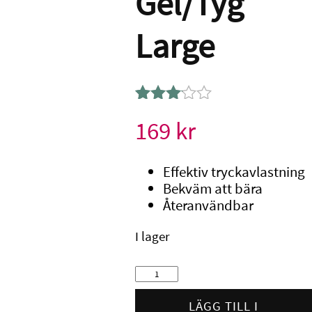
Gel/Tyg
Large
Betygsatt
1
169
kr
3.00
av 5
baserat
Effektiv tryckavlastning
på
Bekväm att bära
kundrecension
Återanvändbar
I lager
Gehwol
Hammartåskydd
Gel/Tyg
LÄGG TILL I