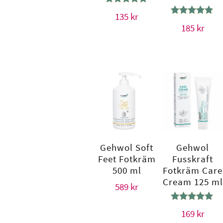
Betygsatt
135
kr
4.64
Betygsatt
185
kr
av 5
5.00
av 5
Gehwol Soft
Gehwol
Feet Fotkräm
Fusskraft
500 ml
Fotkräm Care
Cream 125 ml
589
kr
Betygsatt
169
kr
5.00