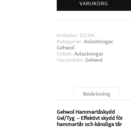
Large
VARUKORG
mängd
Artikelnr:
101241
Kategorier:
Avlastningar
,
Gehwol
Etikett:
Avlastningar
Varumärke:
Gehwol
Beskrivning
Gehwol Hammartåskydd
Gel/Tyg – Effektivt skydd för
hammartår och känsliga tår