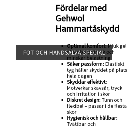
Fördelar med
Gehwol
Hammartåskydd
Optimal komfort:
Mjuk gel
FOT OCH HANDSALVA SPECIAL
absorberar tryck och
minskar belastning
Säker passform:
Elastiskt
tyg håller skyddet på plats
hela dagen
Skyddar effektivt:
Motverkar skavsår, tryck
och irritation i skor
Diskret design:
Tunn och
flexibel – passar i de flesta
skor
Hygienisk och hållbar:
Tvättbar och