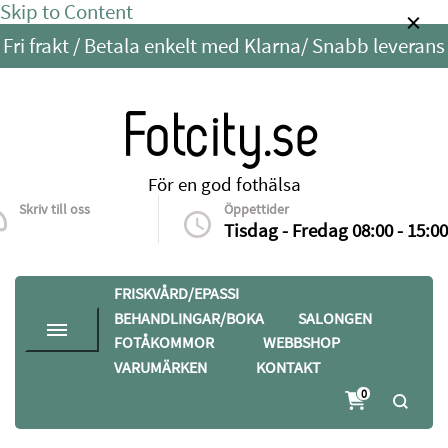
Skip to Content
Fri frakt / Betala enkelt med Klarna/ Snabb leverans
Fotcity.se
För en god fothälsa
Skriv till oss
Öppettider
info@fotcity.se
Tisdag - Fredag 08:00 - 15:00
FRISKVÅRD/EPASSI
BEHANDLINGAR/BOKA
SALONGEN
FOTÅKOMMOR
WEBBSHOP
VARUMÄRKEN
KONTAKT
0