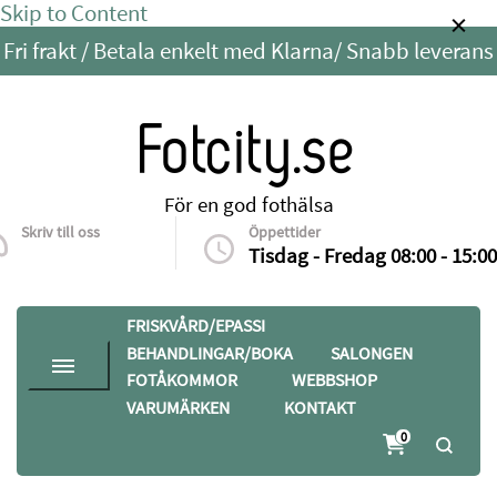
Skip to Content
Fri frakt / Betala enkelt med Klarna/ Snabb leverans
Fotcity.se
För en god fothälsa
Skriv till oss
Öppettider
info@fotcity.se
Tisdag - Fredag 08:00 - 15:00
FRISKVÅRD/EPASSI
BEHANDLINGAR/BOKA
SALONGEN
FOTÅKOMMOR
WEBBSHOP
VARUMÄRKEN
KONTAKT
0