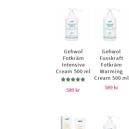
Gehwol
Gehwol
Fotkräm
Fusskraft
Intensive
Fotkräm
Cream 500 ml
Warming
Cream 500 ml
Betygsatt
589
kr
589
kr
5.00
av 5