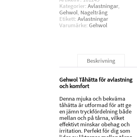
Kategorier:
Avlastningar
,
Gehwol
,
Nageltrång
Etikett:
Avlastningar
Varumärke:
Gehwol
Beskrivning
Gehwol Tåhätta för avlastning
och komfort
Denna mjuka och bekväma
tåhätta är utformad för att ge
en jämn tryckfördelning både
mellan och på tårna, vilket
effektivt minskar obehag och
irritation. Perfekt för dig som