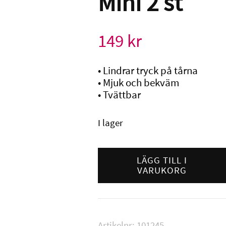
Mini 2 st
149
kr
• Lindrar tryck på tårna
• Mjuk och bekväm
• Tvättbar
I lager
Gehwol
Tåhätta
LÄGG TILL I
VARUKORG
Gel
Mini
2
st
mängd
Artikelnr:
101245