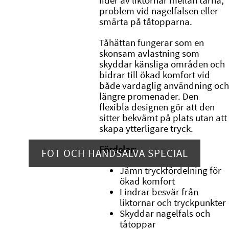
lider av liktornar mellan tårna,
problem vid nagelfalsen eller
smärta på tåtopparna.
Tåhättan fungerar som en
skonsam avlastning som
skyddar känsliga områden och
bidrar till ökad komfort vid
både vardaglig användning och
längre promenader. Den
flexibla designen gör att den
sitter bekvämt på plats utan att
skapa ytterligare tryck.
Fördelar:
FOT OCH HANDSALVA SPECIAL
Jämn tryckfördelning för
ökad komfort
Lindrar besvär från
liktornar och tryckpunkter
Skyddar nagelfals och
tåtoppar