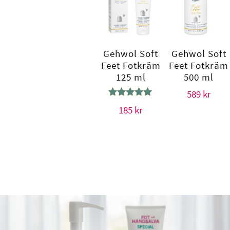
Gehwol Soft
Gehwol Soft
Feet Fotkräm
Feet Fotkräm
125 ml
500 ml
589
kr
Betygsatt
185
kr
5.00
av 5