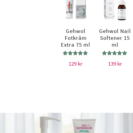
Gehwol
Gehwol Nail
Fotkräm
Softener 15
Extra 75 ml
ml
Betygsatt
Betygsatt
129
kr
139
kr
5.00
5.00
av 5
av 5