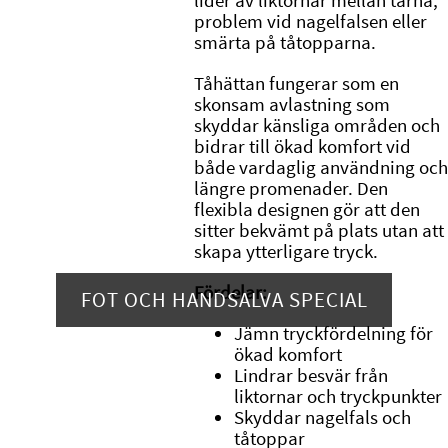
lider av liktornar mellan tårna,
problem vid nagelfalsen eller
smärta på tåtopparna.
Tåhättan fungerar som en
skonsam avlastning som
skyddar känsliga områden och
bidrar till ökad komfort vid
både vardaglig användning och
längre promenader. Den
flexibla designen gör att den
sitter bekvämt på plats utan att
skapa ytterligare tryck.
Fördelar:
FOT OCH HANDSALVA SPECIAL
Jämn tryckfördelning för
ökad komfort
Lindrar besvär från
liktornar och tryckpunkter
Skyddar nagelfals och
tåtoppar