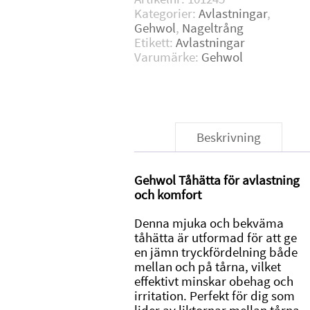
Kategorier:
Avlastningar
,
Gehwol
,
Nageltrång
Etikett:
Avlastningar
Varumärke:
Gehwol
Beskrivning
Gehwol Tåhätta för avlastning
och komfort
Denna mjuka och bekväma
tåhätta är utformad för att ge
en jämn tryckfördelning både
mellan och på tårna, vilket
effektivt minskar obehag och
irritation. Perfekt för dig som