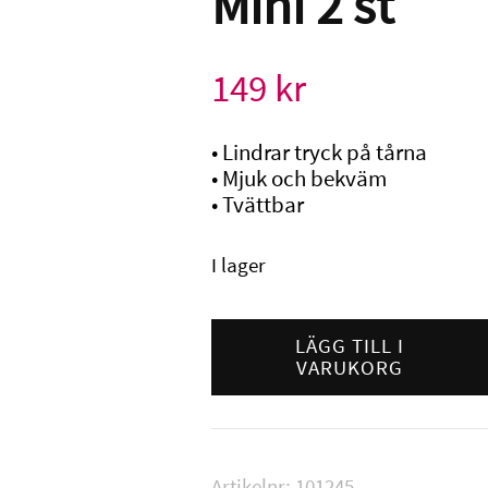
Mini 2 st
149
kr
• Lindrar tryck på tårna
• Mjuk och bekväm
• Tvättbar
I lager
Gehwol
Tåhätta
LÄGG TILL I
VARUKORG
Gel
Mini
2
st
mängd
Artikelnr:
101245