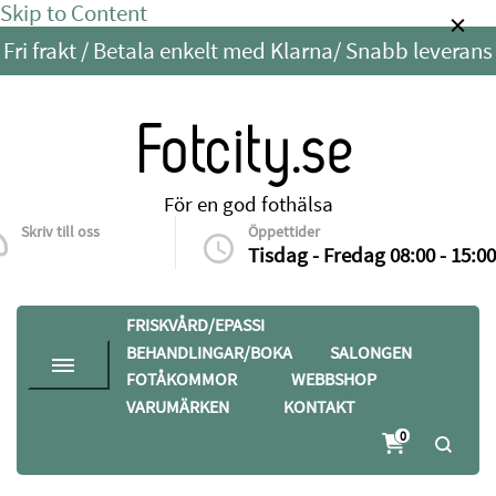
Skip to Content
Fri frakt / Betala enkelt med Klarna/ Snabb leverans
Fotcity.se
För en god fothälsa
Skriv till oss
Öppettider
info@fotcity.se
Tisdag - Fredag 08:00 - 15:00
FRISKVÅRD/EPASSI
BEHANDLINGAR/BOKA
SALONGEN
FOTÅKOMMOR
WEBBSHOP
VARUMÄRKEN
KONTAKT
0