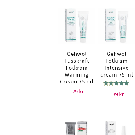
Gehwol
Gehwol
Fusskraft
Fotkräm
Fotkräm
Intensive
Warming
cream 75 ml
Cream 75 ml
Betygsatt
129
kr
139
kr
5.00
av 5