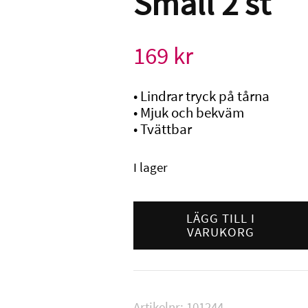
Small 2 st
169
kr
• Lindrar tryck på tårna
• Mjuk och bekväm
• Tvättbar
I lager
Gehwol
Tåhätta
LÄGG TILL I
VARUKORG
Gel
Small
2
st
mängd
Artikelnr:
101244