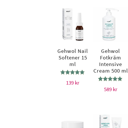
Gehwol Nail
Gehwol
Softener 15
Fotkräm
ml
Intensive
Cream 500 ml
Betygsatt
139
kr
5.00
Betygsatt
589
kr
av 5
5.00
av 5