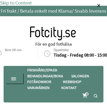
Skip to Content
Fri frakt / Betala enkelt med Klarna/ Snabb leverans
Fotcity.se
För en god fothälsa
Skriv till oss
Öppettider
info@fotcity.se
Tisdag - Fredag 08:00 - 15:00
FRISKVÅRD/EPASSI
BEHANDLINGAR/BOKA
SALONGEN
FOTÅKOMMOR
WEBBSHOP
VARUMÄRKEN
KONTAKT
0