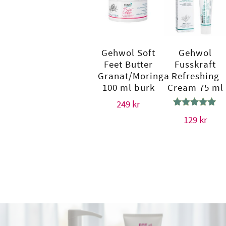
Gehwol Soft
Gehwol
Feet Butter
Fusskraft
Granat/Moringa
Refreshing
100 ml burk
Cream 75 ml
249
kr
Betygsatt
129
kr
5.00
av 5