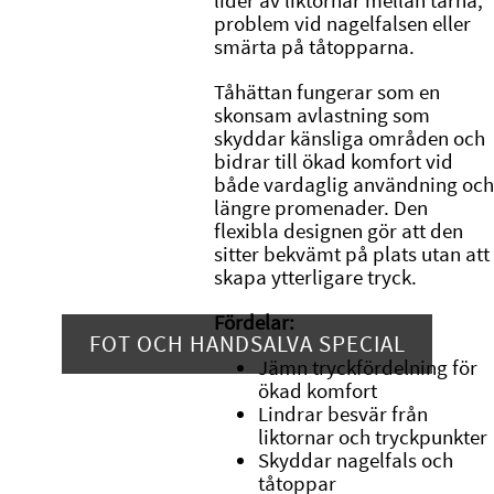
lider av liktornar mellan tårna,
problem vid nagelfalsen eller
smärta på tåtopparna.
Tåhättan fungerar som en
skonsam avlastning som
skyddar känsliga områden och
bidrar till ökad komfort vid
både vardaglig användning och
längre promenader. Den
flexibla designen gör att den
sitter bekvämt på plats utan att
skapa ytterligare tryck.
Fördelar:
FOT OCH HANDSALVA SPECIAL
Jämn tryckfördelning för
ökad komfort
Lindrar besvär från
liktornar och tryckpunkter
Skyddar nagelfals och
tåtoppar