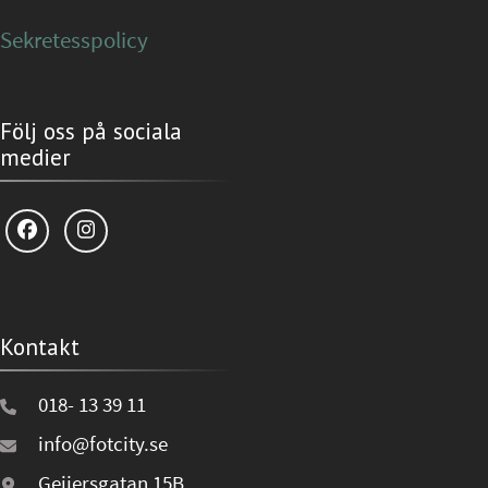
Sekretesspolicy
Följ oss på sociala
medier
Kontakt
018- 13 39 11
info@fotcity.se
Geijersgatan 15B