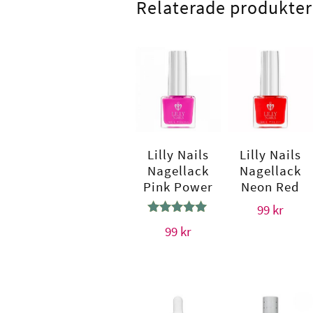
Relaterade produkter
Lilly Nails
Lilly Nails
Nagellack
Nagellack
Pink Power
Neon Red
99
kr
Betygsatt
99
kr
5.00
av 5