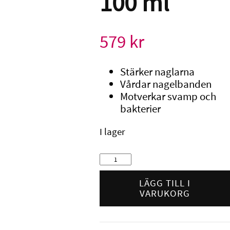
100 ml
579
kr
Stärker naglarna
Vårdar nagelbanden
Motverkar svamp och
bakterier
I lager
Lilly
Nails
Blossom
LÄGG TILL I
Oil
VARUKORG
100
ml