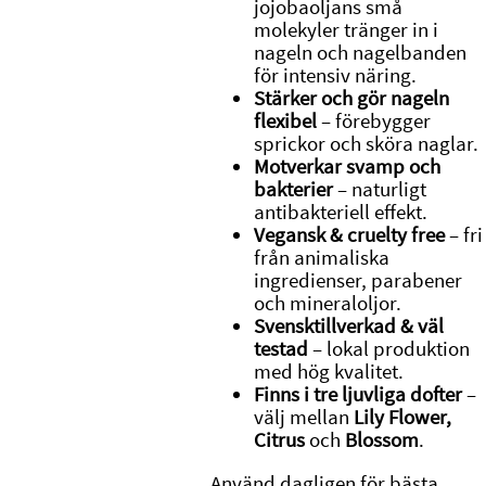
jojobaoljans små
molekyler tränger in i
nageln och nagelbanden
för intensiv näring.
Stärker och gör nageln
flexibel
– förebygger
sprickor och sköra naglar.
Motverkar svamp och
bakterier
– naturligt
antibakteriell effekt.
Vegansk & cruelty free
– fri
från animaliska
ingredienser, parabener
och mineraloljor.
Svensktillverkad & väl
testad
– lokal produktion
med hög kvalitet.
Finns i tre ljuvliga dofter
–
välj mellan
Lily Flower,
Citrus
och
Blossom
.
Använd dagligen för bästa