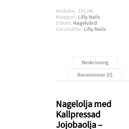
mängd
Artikelnr:
101246
Kategori:
Lilly Nails
Etikett:
Nagelvård
Varumärke:
Lilly Nails
Beskrivning
Recensioner (0)
Nagelolja med
Kallpressad
Jojobaolja –