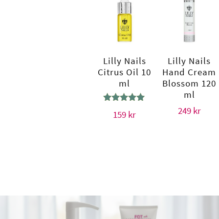
Lilly Nails
Lilly Nails
Citrus Oil 10
Hand Cream
ml
Blossom 120
ml
Betygsatt
249
kr
159
kr
5.00
av 5