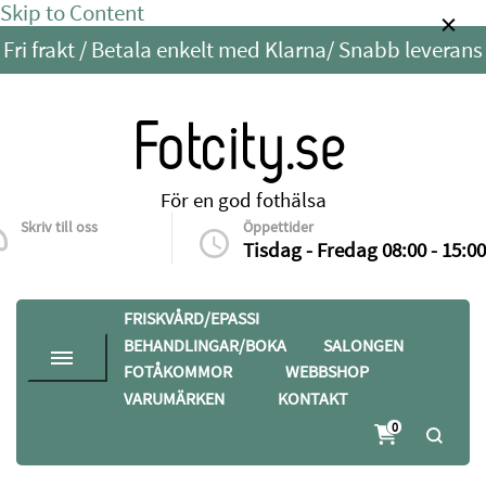
Skip to Content
Fri frakt / Betala enkelt med Klarna/ Snabb leverans
Fotcity.se
För en god fothälsa
Skriv till oss
Öppettider
info@fotcity.se
Tisdag - Fredag 08:00 - 15:00
FRISKVÅRD/EPASSI
BEHANDLINGAR/BOKA
SALONGEN
FOTÅKOMMOR
WEBBSHOP
VARUMÄRKEN
KONTAKT
0