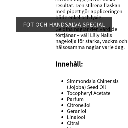
resultat. Den stilrena flaskan
med pipett gör appliceringen
både enkel och lyxig.
FOT OCH HANDSALVA SPECIAL
Ge dina naglar den vård de
förtjänar – välj Lilly Nails
nagelolja för starka, vackra och
hälsosamma naglar varje dag.
Innehåll:
Simmondsia Chinensis
(Jojoba) Seed Oil
Tocopheryl Acetate
Parfum
Citronellol
Geraniol
Linalool
Citral