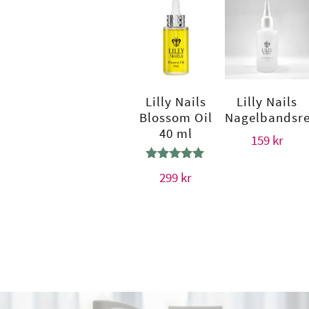
Lilly Nails
Lilly Nails
Blossom Oil
Nagelbandsr
40 ml
159
kr
Betygsatt
299
kr
5.00
av 5