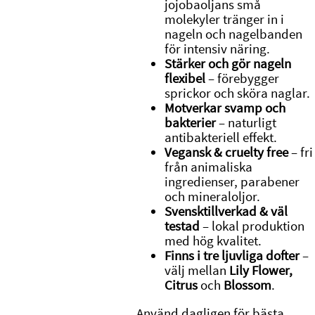
jojobaoljans små
molekyler tränger in i
nageln och nagelbanden
för intensiv näring.
Stärker och gör nageln
flexibel
– förebygger
sprickor och sköra naglar.
Motverkar svamp och
bakterier
– naturligt
antibakteriell effekt.
Vegansk & cruelty free
– fri
från animaliska
ingredienser, parabener
och mineraloljor.
Svensktillverkad & väl
testad
– lokal produktion
med hög kvalitet.
Finns i tre ljuvliga dofter
–
välj mellan
Lily Flower,
Citrus
och
Blossom
.
Använd dagligen för bästa