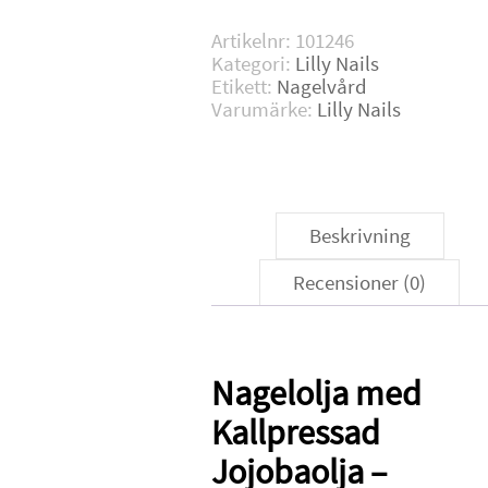
mängd
Artikelnr:
101246
Kategori:
Lilly Nails
Etikett:
Nagelvård
Varumärke:
Lilly Nails
Beskrivning
Recensioner (0)
Nagelolja med
Kallpressad
Jojobaolja –