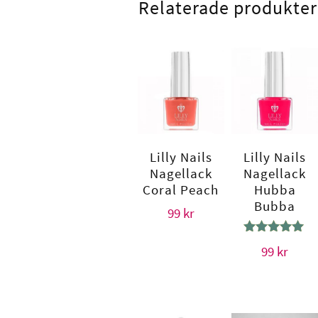
Relaterade produkter
Lilly Nails
Lilly Nails
Nagellack
Nagellack
Coral Peach
Hubba
Bubba
99
kr
Betygsatt
99
kr
5.00
av 5