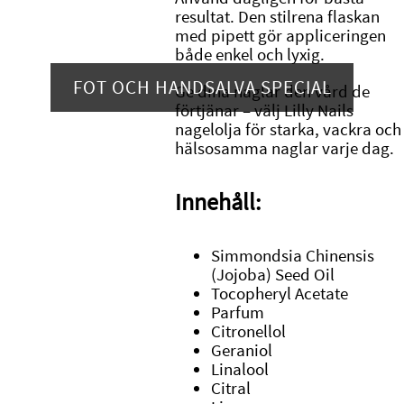
resultat. Den stilrena flaskan
med pipett gör appliceringen
både enkel och lyxig.
FOT OCH HANDSALVA SPECIAL
Ge dina naglar den vård de
förtjänar – välj Lilly Nails
nagelolja för starka, vackra och
hälsosamma naglar varje dag.
Innehåll:
Simmondsia Chinensis
(Jojoba) Seed Oil
Tocopheryl Acetate
Parfum
Citronellol
Geraniol
Linalool
Citral