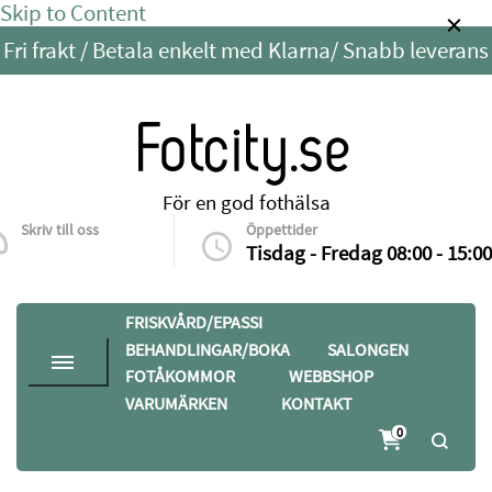
Skip to Content
Fri frakt / Betala enkelt med Klarna/ Snabb leverans
Fotcity.se
För en god fothälsa
Skriv till oss
Öppettider
info@fotcity.se
Tisdag - Fredag 08:00 - 15:00
FRISKVÅRD/EPASSI
BEHANDLINGAR/BOKA
SALONGEN
FOTÅKOMMOR
WEBBSHOP
VARUMÄRKEN
KONTAKT
0