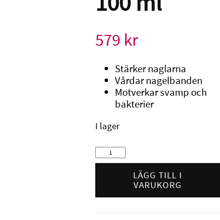
100 ml
579
kr
Stärker naglarna
Vårdar nagelbanden
Motverkar svamp och
bakterier
I lager
Lilly
Nails
Blossom
LÄGG TILL I
Oil
VARUKORG
100
ml