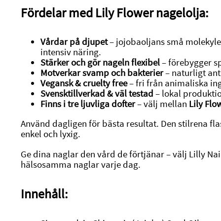
Fördelar med Lily Flower nagelolja:
Vårdar på djupet
– jojobaoljans små molekyler
intensiv näring.
Stärker och gör nageln flexibel
– förebygger sp
Motverkar svamp och bakterier
– naturligt ant
Vegansk & cruelty free
– fri från animaliska i
Svensktillverkad & väl testad
– lokal produkti
Finns i tre ljuvliga dofter
– välj mellan
Lily Flo
Använd dagligen för bästa resultat. Den stilrena f
enkel och lyxig.
Ge dina naglar den vård de förtjänar – välj Lilly Nai
hälsosamma naglar varje dag.
Innehåll: