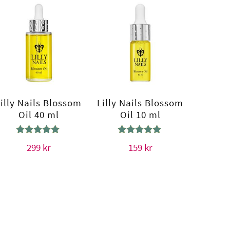
Lilly Nails Blossom
Lilly Nails Blossom
Oil 40 ml
Oil 10 ml
Betygsatt
Betygsatt
299
kr
159
kr
5.00
5.00
av 5
av 5