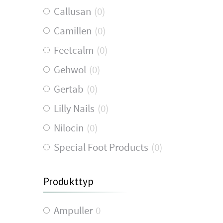
Callusan
(
0
)
Camillen
(
0
)
Feetcalm
(
0
)
Gehwol
(
0
)
Gertab
(
0
)
Lilly Nails
(
0
)
Nilocin
(
0
)
Special Foot Products
(
0
)
Produkttyp
Ampuller
0