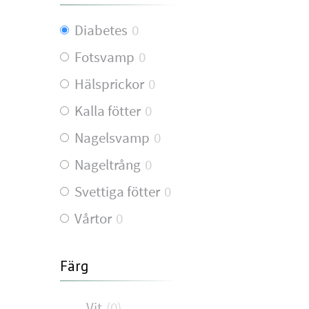
Diabetes
0
Fotsvamp
0
Hälsprickor
0
Kalla fötter
0
Nagelsvamp
0
Nageltrång
0
Svettiga fötter
0
Vårtor
0
Färg
Vit
(
0
)