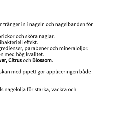
 tränger in i nageln och nagelbanden för
rickor och sköra naglar.
ibakteriell effekt.
ngredienser, parabener och mineraloljor.
on med hög kvalitet.
wer, Citrus
och
Blossom
.
laskan med pipett gör appliceringen både
ls nagelolja för starka, vackra och