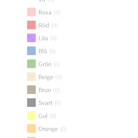
Rosa
(
0
)
Röd
(
0
)
Lila
(
0
)
Blå
(
0
)
Grön
(
0
)
Beige
(
0
)
Brun
(
0
)
Svart
(
0
)
Gul
(
0
)
Orange
(
0
)