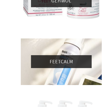
GEHWOL
FEETCALM