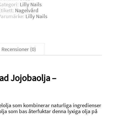
mängd
Kategori:
Lilly Nails
Etikett:
Nagelvård
Varumärke:
Lilly Nails
Recensioner (0)
ad Jojobaolja –
agelolja som kombinerar naturliga ingredienser
olja som bas återfuktar denna lyxiga olja på