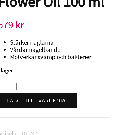
Flower Oil 100 ml
579
kr
Stärker naglarna
Vårdar nagelbanden
Motverkar svamp och bakterier
I lager
illy
Nails
ily
LÄGG TILL I VARUKORG
Flower
il
100
ml
Artikelnr:
101247