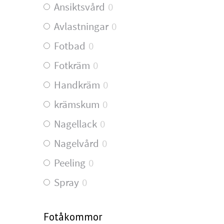
Ansiktsvård
0
Avlastningar
0
Fotbad
0
Fotkräm
0
Handkräm
0
krämskum
0
Nagellack
0
Nagelvård
0
Peeling
0
Spray
0
Fotåkommor