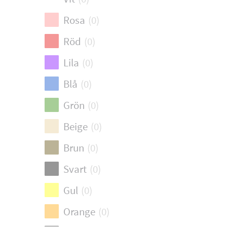
Rosa
(
0
)
Röd
(
0
)
Lila
(
0
)
Blå
(
0
)
Grön
(
0
)
Beige
(
0
)
Brun
(
0
)
Svart
(
0
)
Gul
(
0
)
Orange
(
0
)