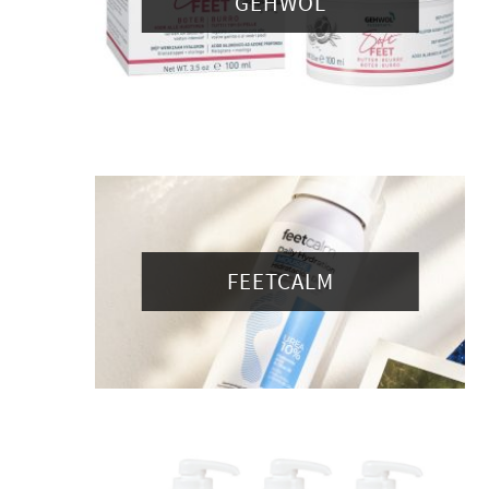
GEHWOL
FEETCALM