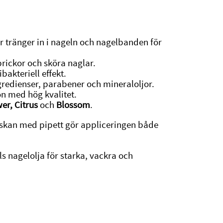
 tränger in i nageln och nagelbanden för
rickor och sköra naglar.
ibakteriell effekt.
ngredienser, parabener och mineraloljor.
on med hög kvalitet.
wer, Citrus
och
Blossom
.
laskan med pipett gör appliceringen både
ls nagelolja för starka, vackra och