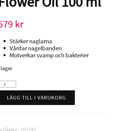
Flower Oil 100 ml
579
kr
Stärker naglarna
Vårdar nagelbanden
Motverkar svamp och bakterier
I lager
illy
Nails
ily
LÄGG TILL I VARUKORG
Flower
il
100
ml
Artikelnr:
101247