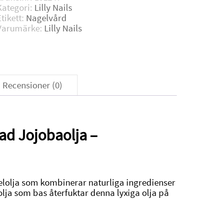
mängd
Kategori:
Lilly Nails
Etikett:
Nagelvård
Varumärke:
Lilly Nails
Recensioner (0)
ad Jojobaolja –
agelolja som kombinerar naturliga ingredienser
olja som bas återfuktar denna lyxiga olja på