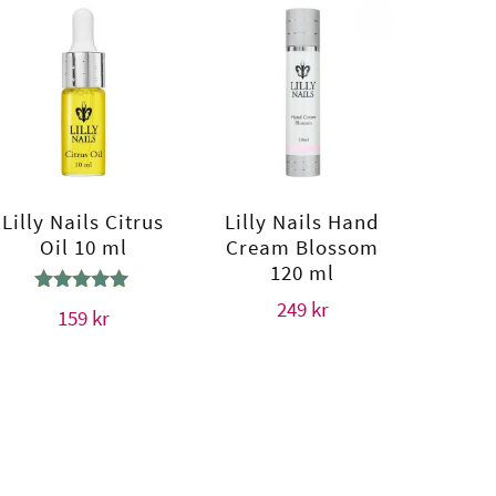
Lilly Nails Citrus
Lilly Nails Hand
Oil 10 ml
Cream Blossom
120 ml
Betygsatt
249
kr
159
kr
5.00
av 5