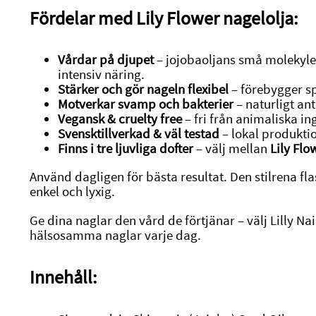
Fördelar med Lily Flower nagelolja:
Vårdar på djupet
– jojobaoljans små molekyler
intensiv näring.
Stärker och gör nageln flexibel
– förebygger sp
Motverkar svamp och bakterier
– naturligt ant
Vegansk & cruelty free
– fri från animaliska i
Svensktillverkad & väl testad
– lokal produkti
Finns i tre ljuvliga dofter
– välj mellan
Lily Flo
Använd dagligen för bästa resultat. Den stilrena f
enkel och lyxig.
Ge dina naglar den vård de förtjänar – välj Lilly Nai
hälsosamma naglar varje dag.
Innehåll: