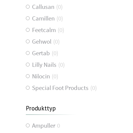
Callusan
(
0
)
Camillen
(
0
)
Feetcalm
(
0
)
Gehwol
(
0
)
Gertab
(
0
)
Lilly Nails
(
0
)
Nilocin
(
0
)
Special Foot Products
(
0
)
Produkttyp
Ampuller
0