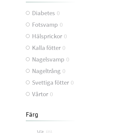
Diabetes
0
Fotsvamp
0
Hälsprickor
0
Kalla fötter
0
Nagelsvamp
0
Nageltrång
0
Svettiga fötter
0
Vårtor
0
Färg
Vit
(
0
)