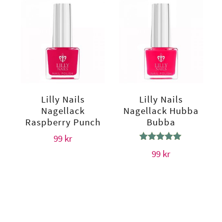
Lilly Nails
Lilly Nails
Nagellack
Nagellack Hubba
Raspberry Punch
Bubba
99
kr
Betygsatt
99
kr
5.00
av 5