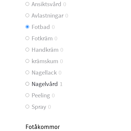
Ansiktsvård
0
Avlastningar
0
Fotbad
0
Fotkräm
0
Handkräm
0
krämskum
0
Nagellack
0
Nagelvård
1
Peeling
0
Spray
0
Fotåkommor