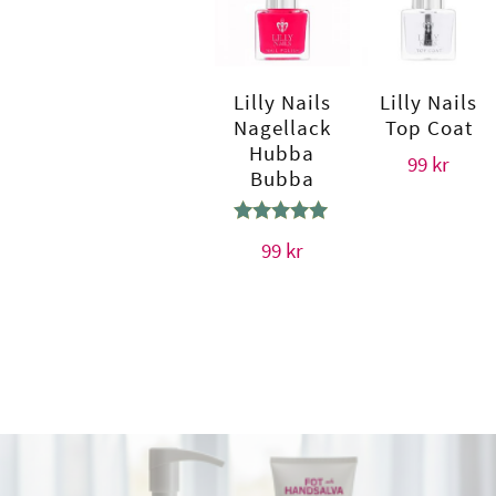
Lilly Nails
Lilly Nails
Nagellack
Top Coat
Hubba
99
kr
Bubba
Betygsatt
99
kr
5.00
av 5