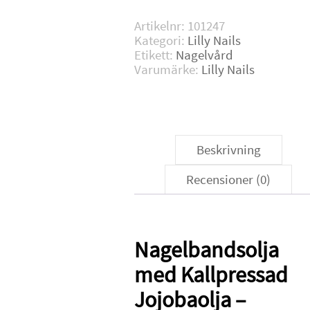
ml
mängd
Artikelnr:
101247
Kategori:
Lilly Nails
Etikett:
Nagelvård
Varumärke:
Lilly Nails
Beskrivning
Recensioner (0)
Nagelbandsolja
med Kallpressad
Jojobaolja –