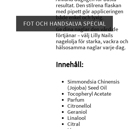
resultat. Den stilrena flaskan
med pipett gör appliceringen
både enkel och lyxig.
FOT OCH HANDSALVA SPECIAL
Ge dina naglar den vård de
förtjänar – välj Lilly Nails
nagelolja för starka, vackra och
hälsosamma naglar varje dag.
Innehåll:
Simmondsia Chinensis
(Jojoba) Seed Oil
Tocopheryl Acetate
Parfum
Citronellol
Geraniol
Linalool
Citral