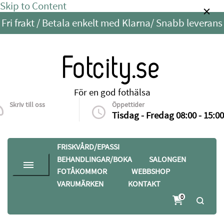
Skip to Content
Fri frakt / Betala enkelt med Klarna/ Snabb leverans
Fotcity.se
För en god fothälsa
Skriv till oss
Öppettider
info@fotcity.se
Tisdag - Fredag 08:00 - 15:00
FRISKVÅRD/EPASSI
BEHANDLINGAR/BOKA
SALONGEN
FOTÅKOMMOR
WEBBSHOP
VARUMÄRKEN
KONTAKT
0