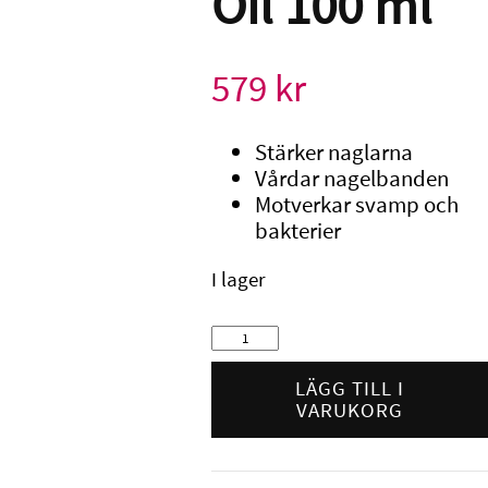
Oil 100 ml
579
kr
Stärker naglarna
Vårdar nagelbanden
Motverkar svamp och
bakterier
I lager
Lilly
Nails
Lily
LÄGG TILL I
Flower
VARUKORG
Oil
100