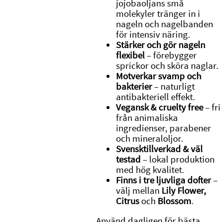
jojobaoljans små
molekyler tränger in i
nageln och nagelbanden
för intensiv näring.
Stärker och gör nageln
flexibel
– förebygger
sprickor och sköra naglar.
Motverkar svamp och
bakterier
– naturligt
antibakteriell effekt.
Vegansk & cruelty free
– fri
från animaliska
ingredienser, parabener
och mineraloljor.
Svensktillverkad & väl
testad
– lokal produktion
med hög kvalitet.
Finns i tre ljuvliga dofter
–
välj mellan
Lily Flower,
Citrus
och
Blossom
.
Använd dagligen för bästa