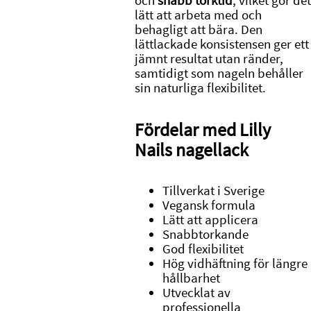
och
snabb torktid
, vilket gör det
lätt att arbeta med och
behagligt att bära. Den
lättlackade konsistensen ger ett
jämnt resultat utan ränder,
samtidigt som nageln behåller
sin naturliga flexibilitet.
Fördelar med Lilly
Nails nagellack
Tillverkat i Sverige
Vegansk formula
Lätt att applicera
Snabbtorkande
God flexibilitet
Hög vidhäftning för längre
hållbarhet
Utvecklat av
professionella