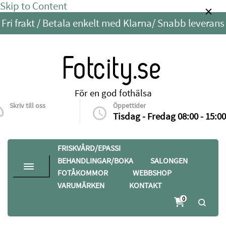
Skip to Content
Fri frakt / Betala enkelt med Klarna/ Snabb leverans
Fotcity.se
För en god fothälsa
Skriv till oss
Öppettider
info@fotcity.se
Tisdag - Fredag 08:00 - 15:00
FRISKVÅRD/EPASSI
BEHANDLINGAR/BOKA
SALONGEN
FOTÅKOMMOR
WEBBSHOP
VARUMÄRKEN
KONTAKT
0