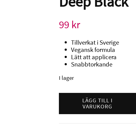
Deep Black
99
kr
Tillverkat i Sverige
Vegansk formula
Lätt att applicera
Snabbtorkande
I lager
Lilly
Nails
LÄGG TILL I
VARUKORG
Nagellack
Deep
Black
mängd