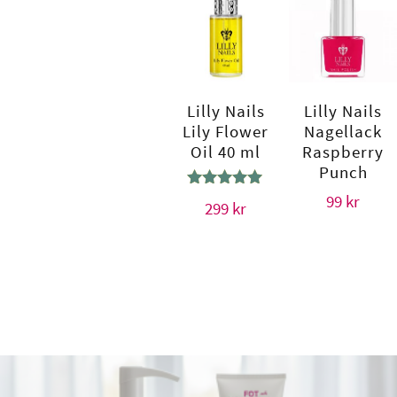
Lilly Nails
Lilly Nails
Lily Flower
Nagellack
Oil 40 ml
Raspberry
Punch
Betygsatt
99
kr
299
kr
5.00
av 5