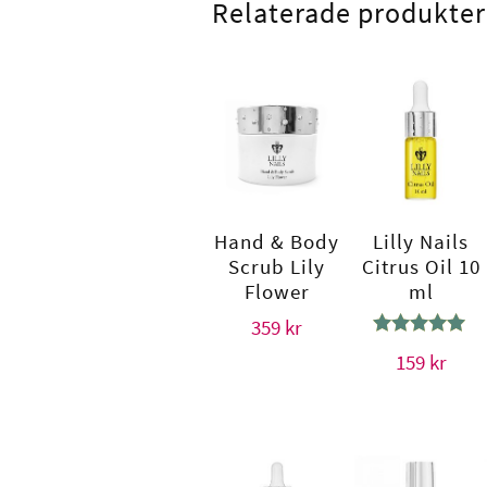
Relaterade produkter
Hand & Body
Lilly Nails
Scrub Lily
Citrus Oil 10
Flower
ml
359
kr
Betygsatt
159
kr
5.00
av 5