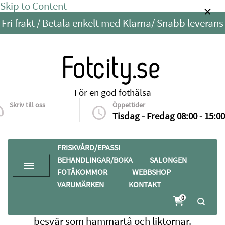
Skip to Content
Fri frakt / Betala enkelt med Klarna/ Snabb leverans
Fotcity.se
För en god fothälsa
Skriv till oss
Öppettider
info@fotcity.se
Tisdag - Fredag 08:00 - 15:00
FRISKVÅRD/EPASSI
BEHANDLINGAR/BOKA
SALONGEN
FOTÅKOMMOR
WEBBSHOP
VARUMÄRKEN
KONTAKT
Hem
Webbshop
Avlastningar
0
Avlastningar som minskar smärta och tryck vid
besvär som hammartå och liktornar.