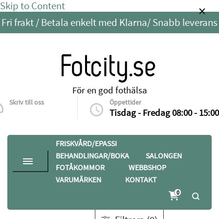
Skip to Content
Fri frakt / Betala enkelt med Klarna/ Snabb leverans
Fotcity.se
För en god fothälsa
Skriv till oss
Öppettider
info@fotcity.se
Tisdag - Fredag 08:00 - 15:00
FRISKVÅRD/EPASSI
BEHANDLINGAR/BOKA
SALONGEN
FOTÅKOMMOR
WEBBSHOP
VARUMÄRKEN
KONTAKT
Hem
Webbshop
Avlastningar
0