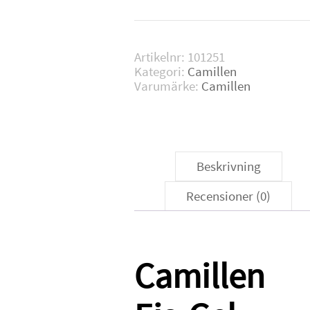
mängd
Artikelnr:
101251
Kategori:
Camillen
Varumärke:
Camillen
Beskrivning
Recensioner (0)
Camillen