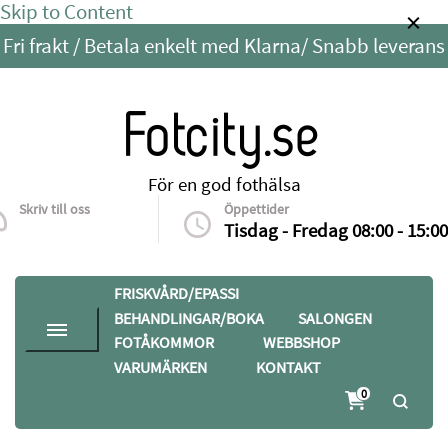
Skip to Content
Fri frakt / Betala enkelt med Klarna/ Snabb leverans
Fotcity.se
För en god fothälsa
Skriv till oss
Öppettider
info@fotcity.se
Tisdag - Fredag 08:00 - 15:00
FRISKVÅRD/EPASSI
BEHANDLINGAR/BOKA
SALONGEN
FOTÅKOMMOR
WEBBSHOP
VARUMÄRKEN
KONTAKT
0