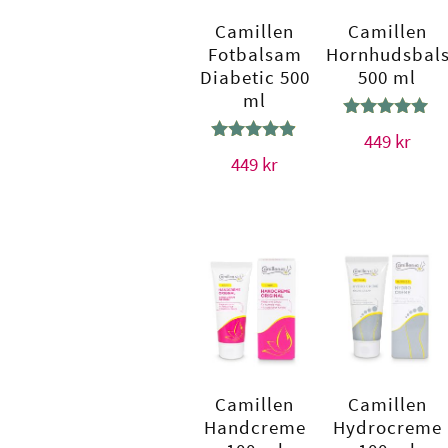
Camillen
Camillen
Fotbalsam
Hornhudsbal
Diabetic 500
500 ml
ml
Betygsatt
449
kr
5.00
Betygsatt
449
kr
av 5
4.75
av 5
Camillen
Camillen
Handcreme
Hydrocreme