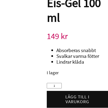
Eis-Gel 100
ml
149
kr
Absorberas snabbt
Svalkar varma fötter
Lindrar klåda
I lager
Camillen
Eis-
Gel
LÄGG TILL I
100
VARUKORG
ml