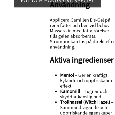
FOT OCH HANDSALVA SPECIAL
Användning
Applicera Camillen Eis-Gel på
rena fötter och ben vid behov.
Massera in med lätta rörelser
tills gelen absorberats.
Strumpor kan tas på direkt efter
användning.
Aktiva ingredienser
Mentol
– Ger en kraftigt
kylande och uppfriskande
effekt
Kamomill
– Lugnar och
skyddar känslig hud
Trollhassel (Witch Hazel)
–
Sammandragande och
uppfriskande egenskaper