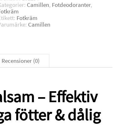
Kategorier:
Camillen
,
Fotdeodoranter
,
Fotkräm
Etikett:
Fotkräm
Varumärke:
Camillen
Recensioner (0)
lsam – Effektiv
a fötter & dålig