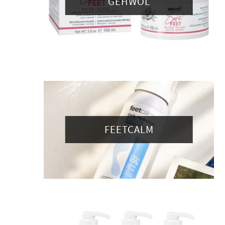
GEHWOL
FEETCALM