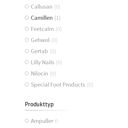
Callusan
(
0
)
Camillen
(
1
)
Feetcalm
(
0
)
Gehwol
(
0
)
Gertab
(
0
)
Lilly Nails
(
0
)
Nilocin
(
0
)
Special Foot Products
(
0
)
Produkttyp
Ampuller
0