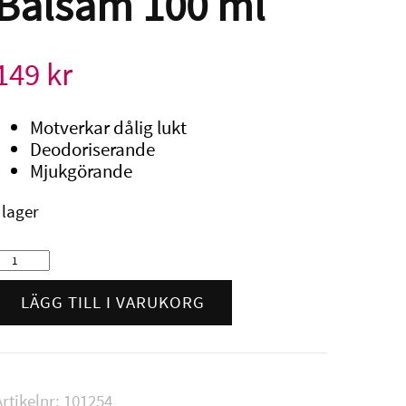
Balsam 100 ml
149
kr
Motverkar dålig lukt
Deodoriserande
Mjukgörande
I lager
Camillen
Fotdeo
Balsam
LÄGG TILL I VARUKORG
100
ml
mängd
Artikelnr:
101254