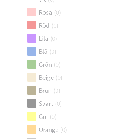
Rosa
(
0
)
Röd
(
0
)
Lila
(
0
)
Blå
(
0
)
Grön
(
0
)
Beige
(
0
)
Brun
(
0
)
Svart
(
0
)
Gul
(
0
)
Orange
(
0
)