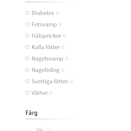
Diabetes
0
Fotsvamp
0
Hälsprickor
0
Kalla fötter
0
Nagelsvamp
0
Nageltrång
0
Svettiga fötter
0
Vårtor
0
Färg
Vit
(
0
)