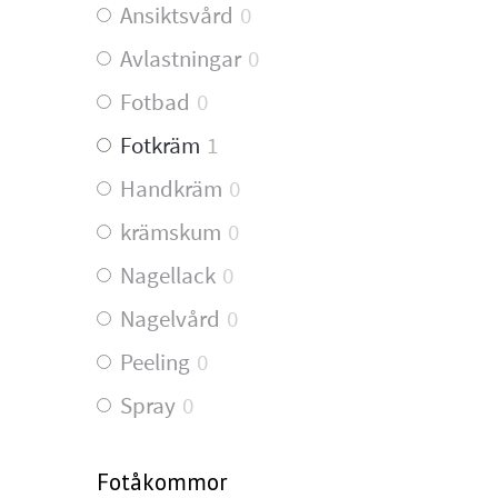
Ansiktsvård
0
Avlastningar
0
Fotbad
0
Fotkräm
1
Handkräm
0
krämskum
0
Nagellack
0
Nagelvård
0
Peeling
0
Spray
0
Fotåkommor