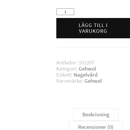
Gehwol
Nagel
&
LÄGG TILL I
Hudskyddskräm
VARUKORG
15
ml
mängd
Artikelnr:
101207
Kategori:
Gehwol
Etikett:
Nagelvård
Varumärke:
Gehwol
Beskrivning
Recensioner (0)