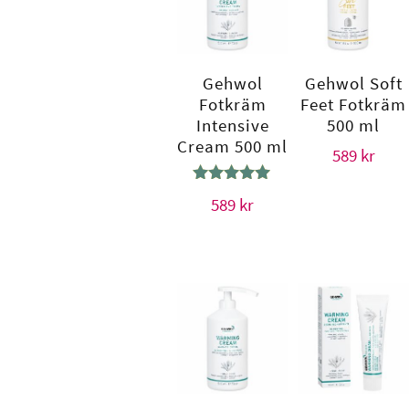
Gehwol
Gehwol Soft
Fotkräm
Feet Fotkräm
Intensive
500 ml
Cream 500 ml
589
kr
Betygsatt
589
kr
5.00
av 5