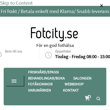
Skip to Content
Fri frakt / Betala enkelt med Klarna/ Snabb leverans
Fotcity.se
För en god fothälsa
Skriv till oss
Öppettider
info@fotcity.se
Tisdag - Fredag 08:00 - 15:00
FRISKVÅRD/EPASSI
BEHANDLINGAR/BOKA
SALONGEN
FOTÅKOMMOR
WEBBSHOP
VARUMÄRKEN
KONTAKT
0