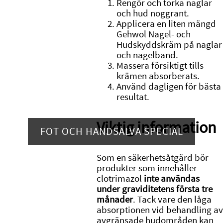
Rengör och torka naglar
och hud noggrant.
Applicera en liten mängd
Gehwol Nagel- och
Hudskyddskräm på naglar
och nagelband.
Massera försiktigt tills
krämen absorberats.
Använd dagligen för bästa
resultat.
Viktig information
FOT OCH HANDSALVA SPECIAL
Som en säkerhetsåtgärd bör
produkter som innehåller
clotrimazol
inte användas
under graviditetens första tre
månader
. Tack vare den låga
absorptionen vid behandling av
avgränsade hudområden kan