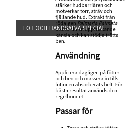
stärker hudbarriären och
motverkar torr, sträv och
fjällande hud. Extrakt från
rödalgen
Palmaria Palmata
FOT OCH HANDSALVA SPECIAL
bidrar till en uppfriskande
känsla och kan stödja trötta
ben.
Användning
Applicera dagligen på fötter
och ben och massera in tills
lotionen absorberats helt. För
bästa resultat används den
regelbundet.
Passar för
Torra och sträva fötter