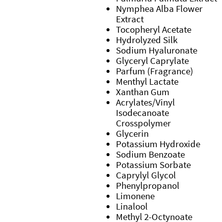
Nymphea Alba Flower
Extract
Tocopheryl Acetate
Hydrolyzed Silk
Sodium Hyaluronate
Glyceryl Caprylate
Parfum (Fragrance)
Menthyl Lactate
Xanthan Gum
Acrylates/Vinyl
Isodecanoate
Crosspolymer
Glycerin
Potassium Hydroxide
Sodium Benzoate
Potassium Sorbate
Caprylyl Glycol
Phenylpropanol
Limonene
Linalool
Methyl 2-Octynoate