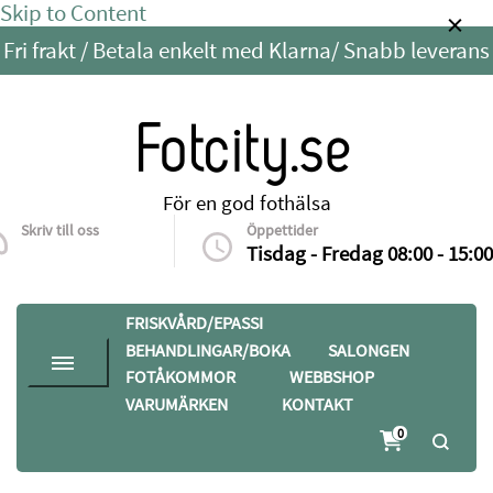
Skip to Content
Fri frakt / Betala enkelt med Klarna/ Snabb leverans
Fotcity.se
För en god fothälsa
Skriv till oss
Öppettider
info@fotcity.se
Tisdag - Fredag 08:00 - 15:00
FRISKVÅRD/EPASSI
BEHANDLINGAR/BOKA
SALONGEN
FOTÅKOMMOR
WEBBSHOP
VARUMÄRKEN
KONTAKT
0