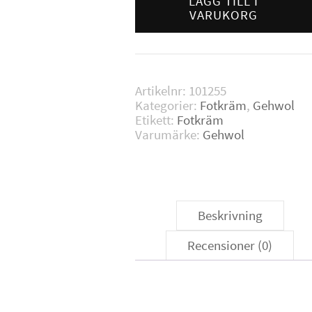
LÄGG TILL I
Lotion
VARUKORG
125
ml
mängd
Artikelnr:
101255
Kategorier:
Fotkräm
,
Gehwol
Etikett:
Fotkräm
Varumärke:
Gehwol
Beskrivning
Recensioner (0)