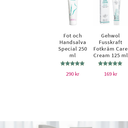
Fot och
Gehwol
Handsalva
Fusskraft
Special 250
Fotkräm Care
ml
Cream 125 ml
Betygsatt
Betygsatt
290
kr
169
kr
4.89
5.00
av 5
av 5