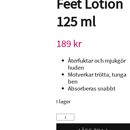
Feet Lotion
125 ml
189
kr
Återfuktar och mjukgör
huden
Motverkar trötta, tunga
ben
Absorberas snabbt
I lager
Gehwol
Soft
Feet