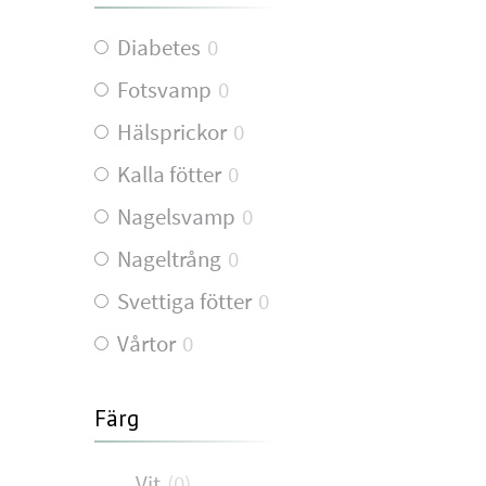
Diabetes
0
Fotsvamp
0
Hälsprickor
0
Kalla fötter
0
Nagelsvamp
0
Nageltrång
0
Svettiga fötter
0
Vårtor
0
Färg
Vit
(
0
)