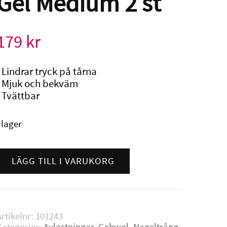
Gel Medium 2 st
179
kr
• Lindrar tryck på tårna
• Mjuk och bekväm
• Tvättbar
I lager
Gehwol
Tåhätta
LÄGG TILL I VARUKORG
Gel
Medium
2
t
Artikelnr:
101243
mängd
Kategorier:
Avlastningar
,
Gehwol
,
Nageltrång