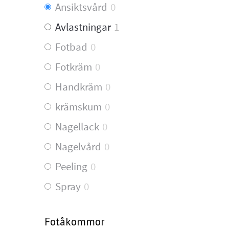
Ansiktsvård
0
Avlastningar
1
Fotbad
0
Fotkräm
0
Handkräm
0
krämskum
0
Nagellack
0
Nagelvård
0
Peeling
0
Spray
0
Fotåkommor