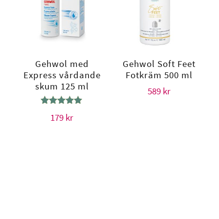
Gehwol med
Gehwol Soft Feet
Express vårdande
Fotkräm 500 ml
skum 125 ml
589
kr
Betygsatt
179
kr
5.00
av 5