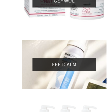
GEHWOL
FEETCALM