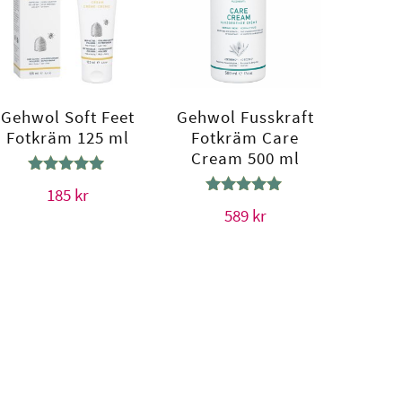
Gehwol Soft Feet
Gehwol Fusskraft
Fotkräm 125 ml
Fotkräm Care
Cream 500 ml
Betygsatt
185
kr
5.00
Betygsatt
589
kr
av 5
5.00
av 5