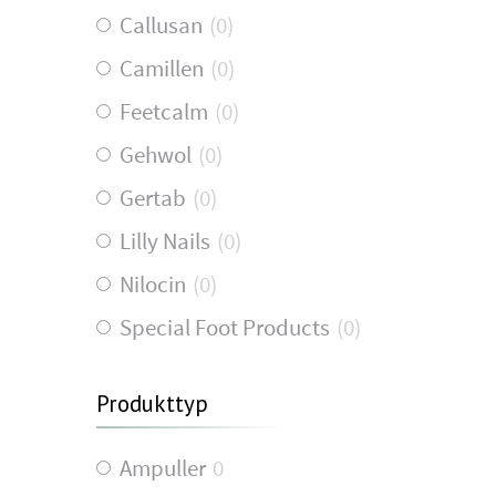
Callusan
(
0
)
Camillen
(
0
)
Feetcalm
(
0
)
Gehwol
(
0
)
Gertab
(
0
)
Lilly Nails
(
0
)
Nilocin
(
0
)
Special Foot Products
(
0
)
Produkttyp
Ampuller
0