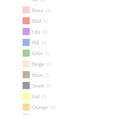
Rosa
(
0
)
Röd
(
0
)
Lila
(
0
)
Blå
(
0
)
Grön
(
0
)
Beige
(
0
)
Brun
(
0
)
Svart
(
0
)
Gul
(
0
)
Orange
(
0
)