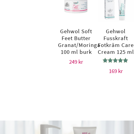
Gehwol Soft
Gehwol
Feet Butter
Fusskraft
Granat/Moringa
Fotkräm Care
100 ml burk
Cream 125 ml
249
kr
Betygsatt
169
kr
5.00
av 5