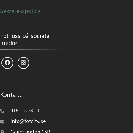
Sekretesspolicy
Följ oss på sociala
medier
Kontakt
018- 13 39 11
info@fotcity.se
Geijersgatan 15B