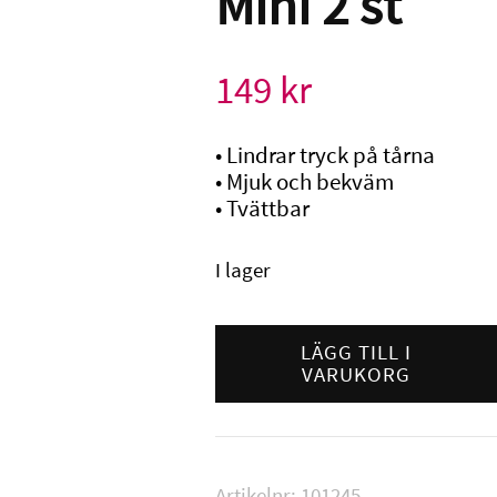
Mini 2 st
149
kr
• Lindrar tryck på tårna
• Mjuk och bekväm
• Tvättbar
I lager
Gehwol
Tåhätta
LÄGG TILL I
VARUKORG
Gel
Mini
2
st
mängd
Artikelnr:
101245