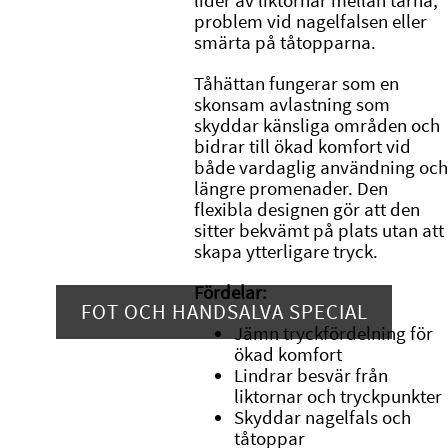
lider av liktornar mellan tårna,
problem vid nagelfalsen eller
smärta på tåtopparna.
Tåhättan fungerar som en
skonsam avlastning som
skyddar känsliga områden och
bidrar till ökad komfort vid
både vardaglig användning och
längre promenader. Den
flexibla designen gör att den
sitter bekvämt på plats utan att
skapa ytterligare tryck.
Fördelar:
FOT OCH HANDSALVA SPECIAL
Jämn tryckfördelning för
ökad komfort
Lindrar besvär från
liktornar och tryckpunkter
Skyddar nagelfals och
tåtoppar