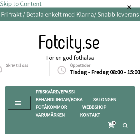
Skip to Content
Fri frakt / Betala enkelt med Klarna/ Snabb leverans
Fotcity.se
För en god fothälsa
Skriv till oss
Öppettider
info@fotcity.se
Tisdag - Fredag 08:00 - 15:00
FRISKVÅRD/EPASSI
BEHANDLINGAR/BOKA
SALONGEN
FOTÅKOMMOR
WEBBSHOP
VARUMÄRKEN
KONTAKT
0