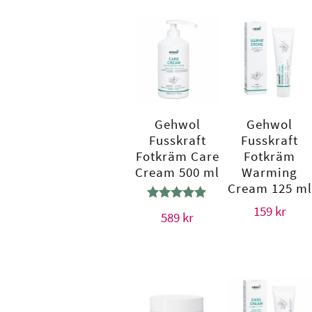
Gehwol
Gehwol
Fusskraft
Fusskraft
Fotkräm Care
Fotkräm
Cream 500 ml
Warming
Cream 125 ml
Betygsatt
159
kr
589
kr
5.00
av 5