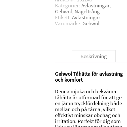
Kategorier:
Avlastningar
,
Gehwol
,
Nageltrång
Etikett:
Avlastningar
Varumärke:
Gehwol
Beskrivning
Gehwol Tåhätta för avlastning
och komfort
Denna mjuka och bekväma
tåhätta är utformad för att ge
en jämn tryckfördelning både
mellan och på tårna, vilket
effektivt minskar obehag och
irritation. Perfekt för dig som